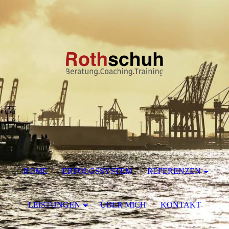
HOME
ERFOLGSSYSTEM
REFERENZEN
LEISTUNGEN
ÜBER MICH
KONTAKT